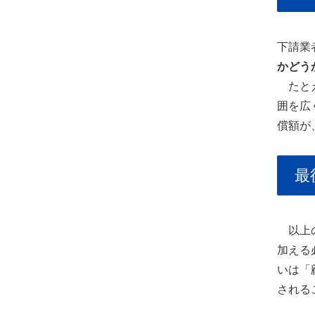
下請業
かどう
たとえ
囲を広
償額が
最
以上の
加える
いは「
される