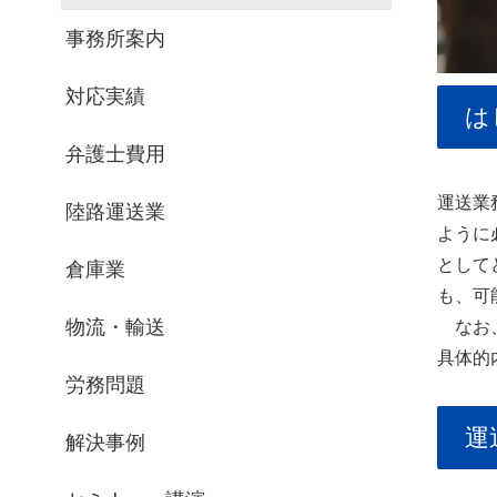
事務所案内
対応実績
は
弁護士費用
運送業
陸路運送業
ように
として
倉庫業
も、可
物流・輸送
なお、
具体的
労務問題
運
解決事例