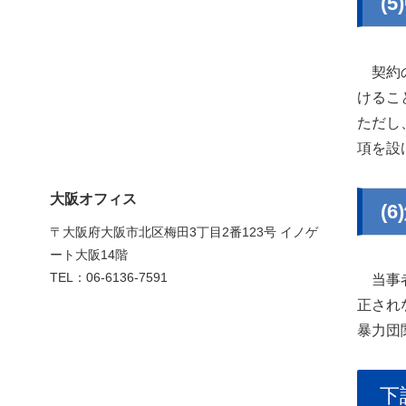
(
契約の
けるこ
ただし
項を設
大阪オフィス
(6
〒大阪府大阪市北区梅田3丁目2番123号 イノゲ
ート大阪14階
TEL：06-6136-7591
当事者
正され
暴力団
下