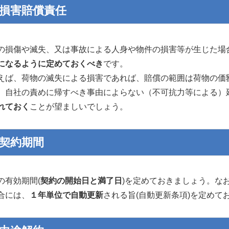
3)損害賠償責任
損傷や滅失、又は事故による人身や物件の損害等が生じた場
になるように定めておくべき
です。
ば、荷物の滅失による損害であれば、賠償の範囲は荷物の価
自社の責めに帰すべき事由によらない（不可抗力等による）
れておく
ことが望ましいでしょう。
4)契約期間
有効期間(
契約の開始日と満了日
)を定めておきましょう。な
合には、
１年単位で自動更新
される旨(自動更新条項)を定めて