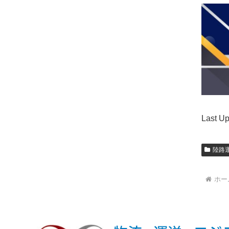
Last U
陸路
ホー