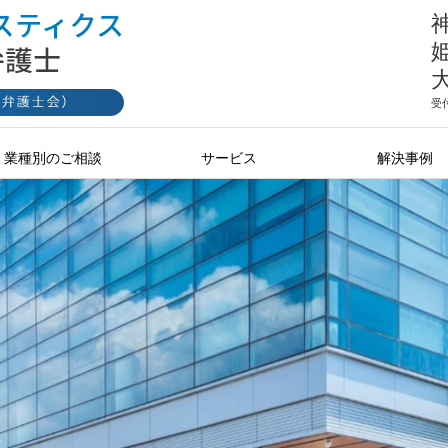
神
姫
大
受
業種別のご相談
サービス
解決事例