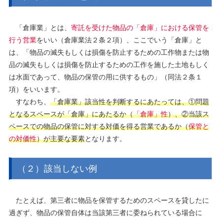
「倉庫業」とは、
寄託を受けた物品の「倉庫」における保管を
行う営業
をいい（倉庫業法２条２項）、ここでいう「倉庫」と
は、「物品の滅失もしくは損傷を防止するための工作物または物
品の滅失もしくは損傷を防止するための工作を施した土地もしく
は水面であって、物品の保管の用に供するもの」（同法２条１
項）をいいます。
すなわち、
「倉庫業」該当性を判断するにあたっては、①問題
となるスペースが「倉庫」にあたるか（
「倉庫」性
）、②当該ス
ペースでの物品の保管に対する対価を得る営業であるか（
保管と
の対価性
）が主要な要素
となります。
（２）該当しない例
たとえば、第三者に物品を保管するためのスペースを貸したに
過ぎず、物品の保管自体は当該第三者に委ねられている場合に