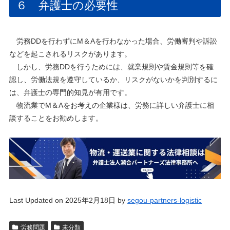
６ 弁護士の必要性
労務DDを行わずにM＆Aを行わなかった場合、労働審判や訴訟
などを起こされるリスクがあります。
しかし、労務DDを行うためには、就業規則や賃金規則等を確
認し、労働法規を遵守しているか、リスクがないかを判別するに
は、弁護士の専門的知見が有用です。
物流業でM＆Aをお考えの企業様は、労務に詳しい弁護士に相
談することをお勧めします。
Last Updated on 2025年2月18日 by
segou-partners-logistic
労務問題
未分類