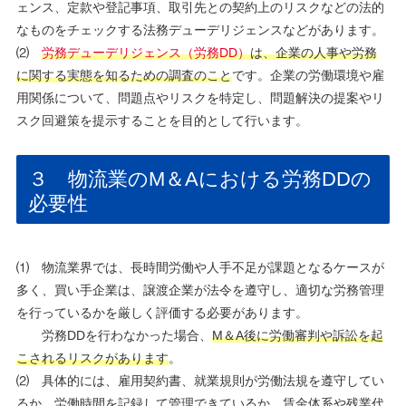
ェンス、定款や登記事項、取引先との契約上のリスクなどの法的
なものをチェックする法務デューデリジェンスなどがあります。
⑵
労務デューデリジェンス（労務DD）
は、企業の人事や労務
に関する実態を知るための調査のこと
です。企業の労働環境や雇
用関係について、問題点やリスクを特定し、問題解決の提案やリ
スク回避策を提示することを目的として行います。
３ 物流業のM＆Aにおける労務DDの
必要性
⑴ 物流業界では、長時間労働や人手不足が課題となるケースが
多く、買い手企業は、譲渡企業が法令を遵守し、適切な労務管理
を行っているかを厳しく評価する必要があります。
労務DDを行わなかった場合、
M＆A後に労働審判や訴訟を起
こされるリスクがあります
。
⑵ 具体的には、雇用契約書、就業規則が労働法規を遵守してい
るか、労働時間を記録して管理できているか、賃金体系や残業代