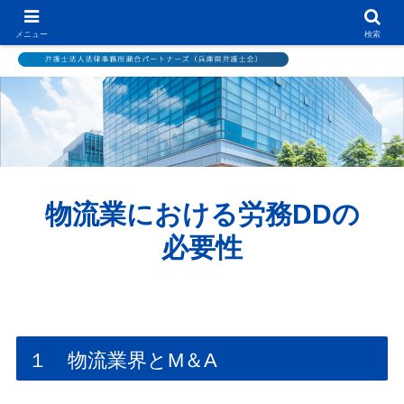
メニュー
検索
物流業における労務DDの
必要性
１ 物流業界とM＆A