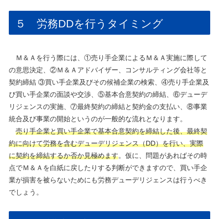
５ 労務DDを行うタイミング
Ｍ＆Ａを行う際には、①売り手企業によるＭ＆Ａ実施に際して
の意思決定、②Ｍ＆Ａアドバイザー、コンサルティング会社等と
契約締結 ③買い手企業及びその候補企業の検索、④売り手企業及
び買い手企業の面談や交渉、⑤基本合意契約の締結、⑥デューデ
リジェンスの実施、⑦最終契約の締結と契約金の支払い、⑧事業
統合及び事業の開始というのが一般的な流れとなります。
売り手企業と買い手企業で基本合意契約を締結した後、最終契
約に向けて労務を含むデューデリジェンス（DD）を行い、実際
に契約を締結するか否か見極めます
。仮に、問題があればその時
点でＭ＆Ａを白紙に戻したりする判断ができますので、買い手企
業が損害を被らないためにも労務デューデリジェンスは行うべき
でしょう。